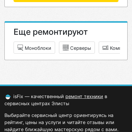
Еще ремонтируют
Моноблоки
Серверы
Компьют
isFix — качественный
ремонт техники
в
сервисных центрах Элисты
Выбирайте сервисный центр ориентируясь на
рейтинг, цены на услуги и читайте отзывы или
найдите ближайшую мастерскую рядом с вами.